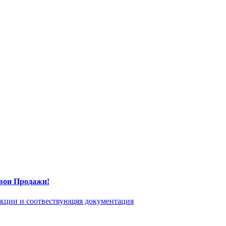
вои Продажи!
укции и соотвествующяя документация