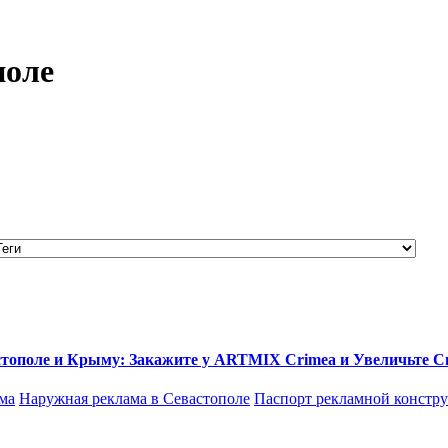
поле
тополе и Крыму: Закажите у ARTMIX Crimea и Увеличьте С
ма
Наружная реклама в Севастополе
Паспорт рекламной констр