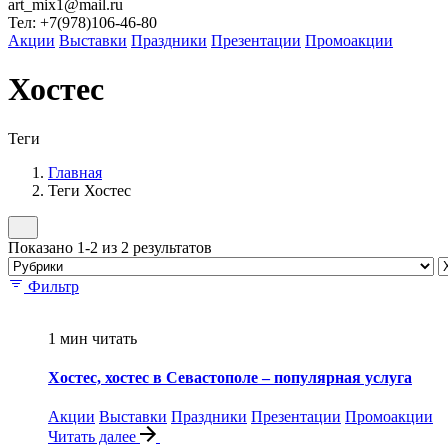
art_mix1@mail.ru
Тел: +7(978)106-46-80
Акции
Выставки
Праздники
Презентации
Промоакции
Хостес
Теги
Главная
Теги Хостес
Показано 1-2 из 2 результатов
Фильтр
1 мин читать
Хостес, хостес в Севастополе – популярная услуга
Акции
Выставки
Праздники
Презентации
Промоакции
Читать далее