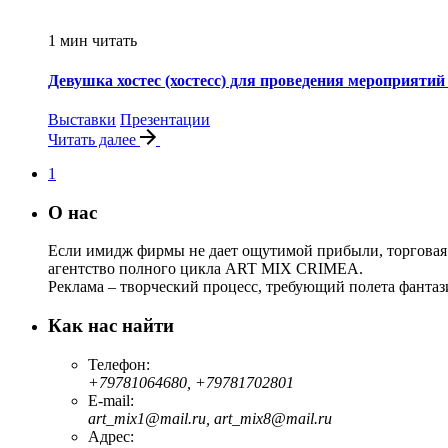
1 мин читать
Девушка хостес (хостесс) для проведения мероприятий 
Выставки
Презентации
Читать далее
1
О нас
Если имидж фирмы не дает ощутимой прибыли, торговая 
агентство полного цикла ART MIX CRIMEA.
Реклама – творческий процесс, требующий полета фантаз
Как нас найти
Телефон:
+79781064680, +79781702801
E-mail:
art_mix1@mail.ru, art_mix8@mail.ru
Адрес: