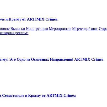
поле и Крыму от ARTIMIX Crimea
тополе
Вывески
Конструкции
Мероприятия
Мерчендайзинг
Опр
венирная реклама
Крыму: Это Одно из Основных Направлений ARTMIX Crimea
 в Севастополе и Крыму от ARTMIX Crimea