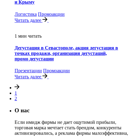
и Крыму
Логистика
Промоакции
Читать далее
1 мин читать
Дегустация в Севастополе, акция дегустация в
точках продажи, организация дегустаций,
промо дегустации
Презентации
Промоакции
Читать далее
1
2
О нас
Если имидж фирмы не дает ощутимой прибыли,
торговая марка мечтает стать брендом, конкуренты
активизировались, а реклама фирмы малоэффективна,